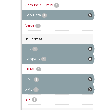
Comune di Rimini
1
Geo Data
1
Verde
1
Formati
CSV
1
GeoJSON
1
HTML
1
KML
1
XML
1
ZIP
1