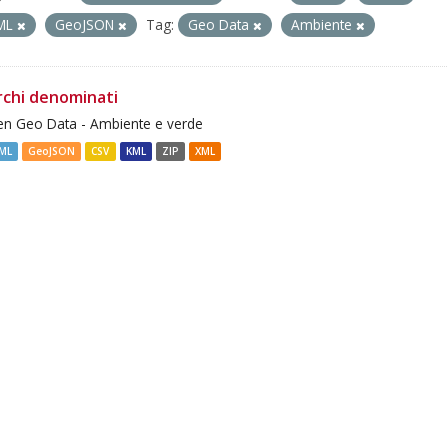
ML
GeoJSON
Tag:
Geo Data
Ambiente
rchi denominati
n Geo Data - Ambiente e verde
ML
GeoJSON
CSV
KML
ZIP
XML