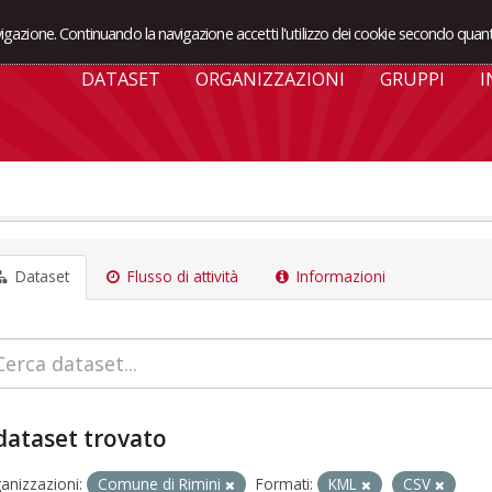
avigazione. Continuando la navigazione accetti l'utilizzo dei cookie secondo quant
DATASET
ORGANIZZAZIONI
GRUPPI
I
Dataset
Flusso di attività
Informazioni
dataset trovato
anizzazioni:
Comune di Rimini
Formati:
KML
CSV