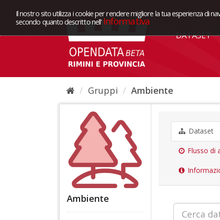
Il nostro sito utilizza i cookie per rendere migliore la tua esperienza di na
Informativa
secondo quanto descritto nell'
DATASET
Gruppi
Ambiente
Dataset
Flusso di a
Informazi
Ambiente