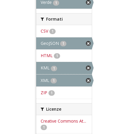
Verde
1
Formati
CSV
1
GeoJSON
1
HTML
1
KML
1
XML
1
ZIP
1
Licenze
Creative Commons At...
1