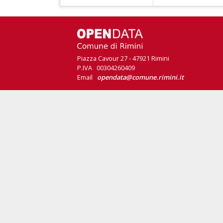
Piazza Cavour 27 - 47921 Rimini
P.IVA 00304260409
Email
opendata@comune.rimini.it