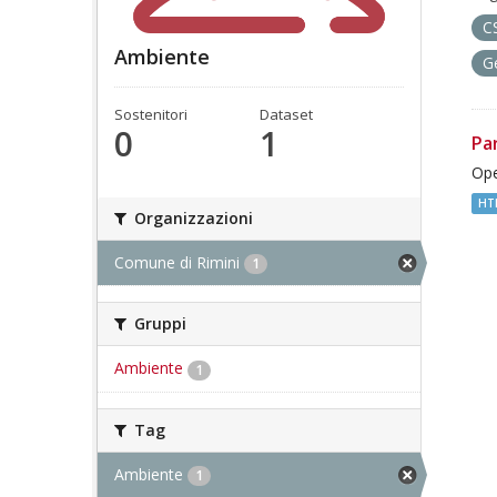
C
Ambiente
G
Sostenitori
Dataset
0
1
Pa
Ope
HT
Organizzazioni
Comune di Rimini
1
Gruppi
Ambiente
1
Tag
Ambiente
1