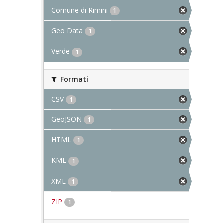
Comune di Rimini
1
Geo Data
1
Verde
1
Formati
CSV
1
GeoJSON
1
HTML
1
KML
1
XML
1
ZIP
1