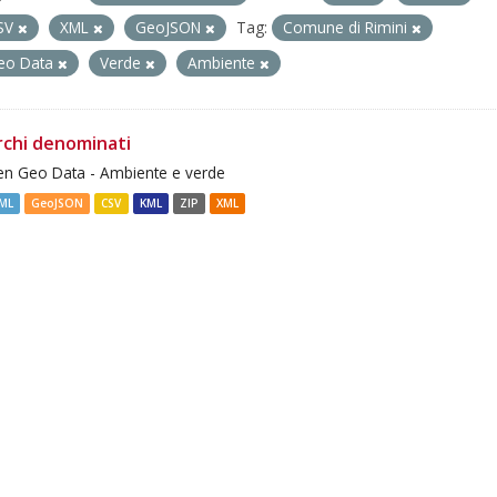
SV
XML
GeoJSON
Tag:
Comune di Rimini
eo Data
Verde
Ambiente
rchi denominati
n Geo Data - Ambiente e verde
ML
GeoJSON
CSV
KML
ZIP
XML