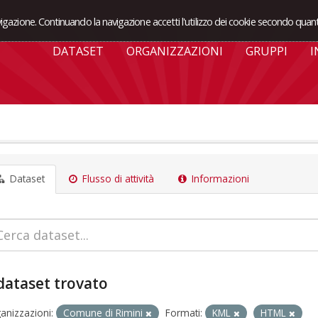
avigazione. Continuando la navigazione accetti l'utilizzo dei cookie secondo quant
DATASET
ORGANIZZAZIONI
GRUPPI
I
Dataset
Flusso di attività
Informazioni
dataset trovato
anizzazioni:
Comune di Rimini
Formati:
KML
HTML