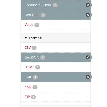
Comune di Rimini
1
Geo Data
1
Verde
1
Formati
CSV
1
GeoJSON
1
HTML
1
KML
1
XML
1
ZIP
1