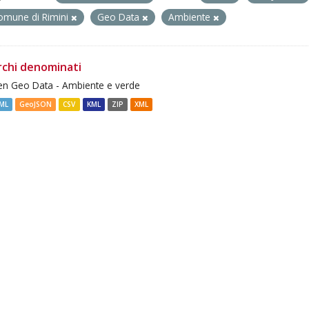
omune di Rimini
Geo Data
Ambiente
rchi denominati
n Geo Data - Ambiente e verde
ML
GeoJSON
CSV
KML
ZIP
XML