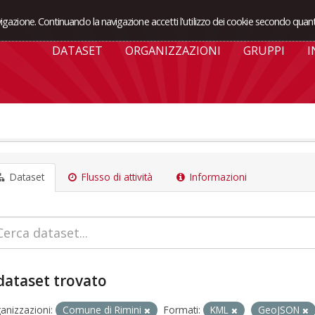
avigazione. Continuando la navigazione accetti l'utilizzo dei cookie secondo quant
DATASET
ORGANIZZAZIONI
GRUPPI
I
Dataset
Flusso di attività
Informazioni
dataset trovato
anizzazioni:
Comune di Rimini
Formati:
KML
GeoJSON