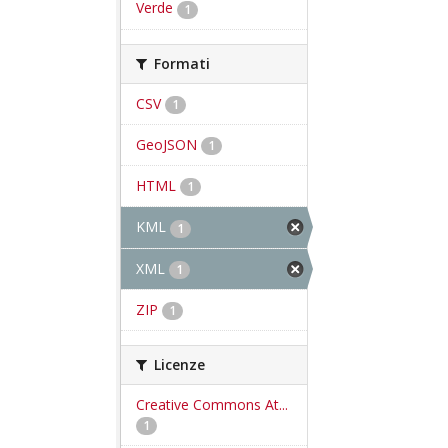
Verde
1
Formati
CSV
1
GeoJSON
1
HTML
1
KML
1
XML
1
ZIP
1
Licenze
Creative Commons At...
1