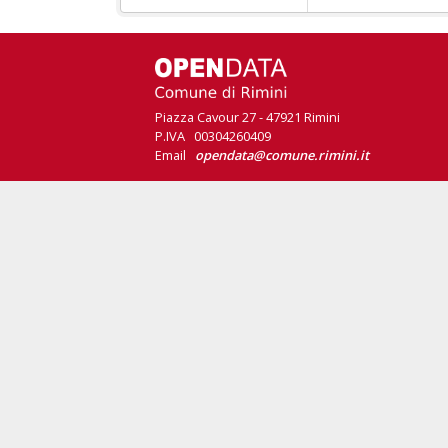
Piazza Cavour 27 - 47921 Rimini
P.IVA 00304260409
Email
opendata@comune.rimini.it