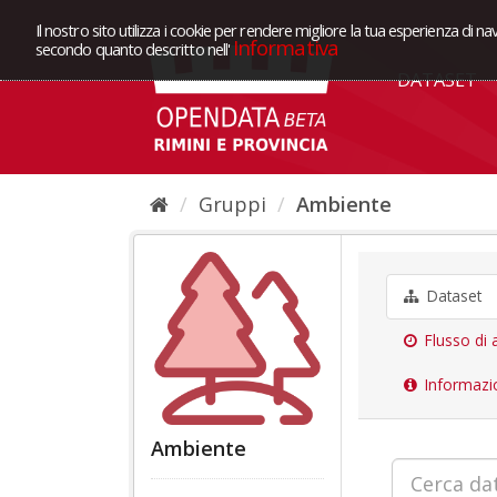
Il nostro sito utilizza i cookie per rendere migliore la tua esperienza di na
Informativa
secondo quanto descritto nell'
DATASET
Gruppi
Ambiente
Dataset
Flusso di a
Informazi
Ambiente