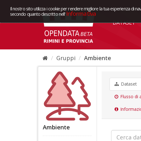
Il nostro sito utilizza i cookie per rendere migliore la tua esperienza di na
Informativa
secondo quanto descritto nell'
DATASET
Gruppi
Ambiente
Dataset
Flusso di a
Informazi
Ambiente