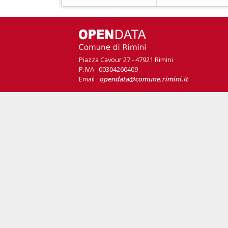
Piazza Cavour 27 - 47921 Rimini
P.IVA 00304260409
Email
opendata@comune.rimini.it