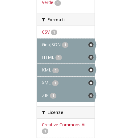
Verde
1
Formati
CSV
1
GeoJSON
1
HTML
1
KML
1
XML
1
ZIP
1
Licenze
Creative Commons At...
1