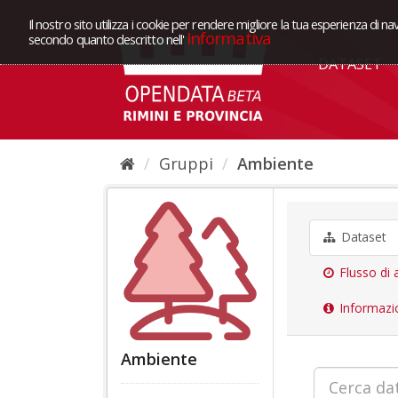
Il nostro sito utilizza i cookie per rendere migliore la tua esperienza di na
Informativa
secondo quanto descritto nell'
DATASET
Gruppi
Ambiente
Dataset
Flusso di a
Informazi
Ambiente