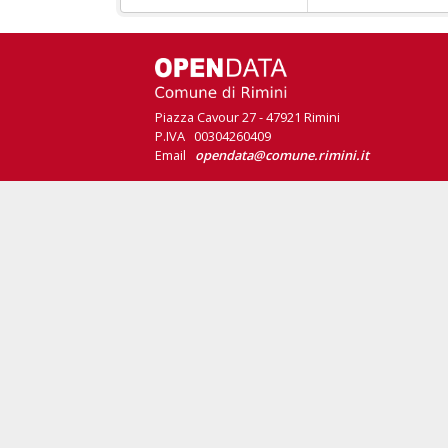
Piazza Cavour 27 - 47921 Rimini
P.IVA 00304260409
Email
opendata@comune.rimini.it