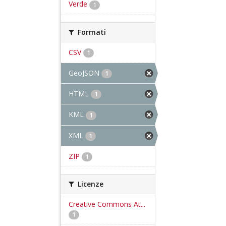
Verde
1
Formati
CSV
1
GeoJSON
1
HTML
1
KML
1
XML
1
ZIP
1
Licenze
Creative Commons At...
1