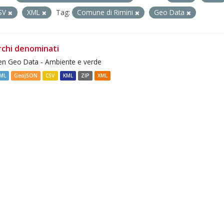
SV
XML
Tag:
Comune di Rimini
Geo Data
rchi denominati
n Geo Data - Ambiente e verde
ML
GeoJSON
CSV
KML
ZIP
XML