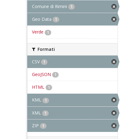
Comune di Rimini
1
Geo Data
1
Verde
1
Formati
CSV
1
GeoJSON
1
HTML
1
KML
1
XML
1
ZIP
1