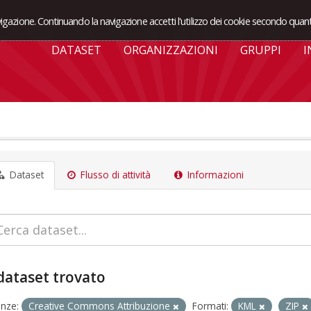
avigazione. Continuando la navigazione accetti l'utilizzo dei cookie secondo quant
DATASET
ORGANIZZAZIONI
GRUPPI
I
Dataset
Flusso di attività
Informazioni
dataset trovato
enze:
Creative Commons Attribuzione
Formati:
KML
ZIP