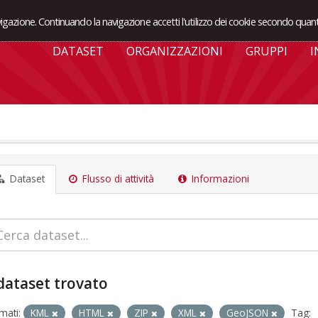
avigazione. Continuando la navigazione accetti l'utilizzo dei cookie secondo quant
DATASET
ORGANIZZAZIONI
GRUPPI
I
Dataset
Flusso di attività
Informazioni
dataset trovato
mati:
KML
HTML
ZIP
XML
GeoJSON
Tag: