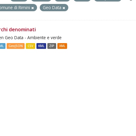
omune di Rimini
Geo Data
rchi denominati
n Geo Data - Ambiente e verde
ML
GeoJSON
CSV
KML
ZIP
XML