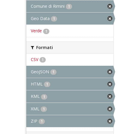
Comune di Rimini
1
Geo Data
1
Verde
1
Formati
CSV
1
GeoJSON
1
HTML
1
KML
1
XML
1
ZIP
1