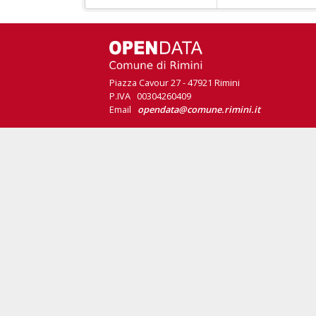
Piazza Cavour 27 - 47921 Rimini
P.IVA 00304260409
Email
opendata@comune.rimini.it