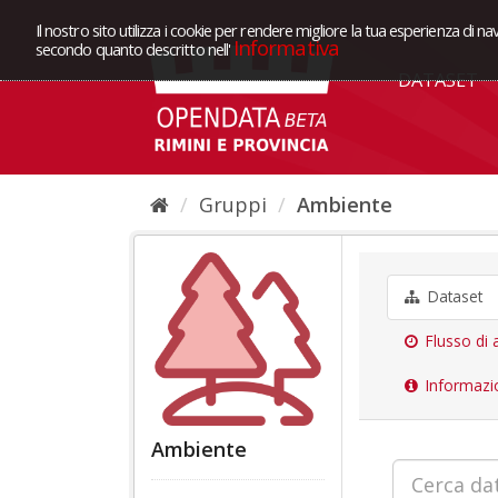
Il nostro sito utilizza i cookie per rendere migliore la tua esperienza di na
Informativa
secondo quanto descritto nell'
DATASET
Gruppi
Ambiente
Dataset
Flusso di a
Informazi
Ambiente