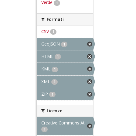
Verde
1
Formati
CSV
1
GeoJSON
1
HTML
1
KML
1
XML
1
ZIP
1
Licenze
Creative Commons At...
1