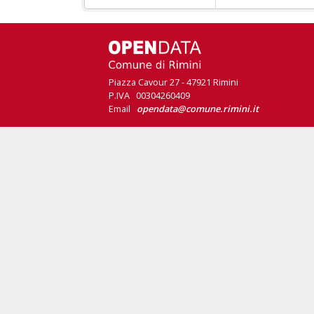
Piazza Cavour 27 - 47921 Rimini
P.IVA 00304260409
Email
opendata@comune.rimini.it