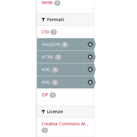
Verde
1
Formati
CSV
1
GeoJSON
1
HTML
1
KML
1
XML
1
ZIP
1
Licenze
Creative Commons At...
1