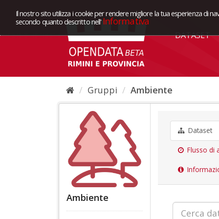
Il nostro sito utilizza i cookie per rendere migliore la tua esperienza di na
Informativa
secondo quanto descritto nell'
DATASET
Gruppi
Ambiente
Dataset
Flusso di a
Informazi
Ambiente