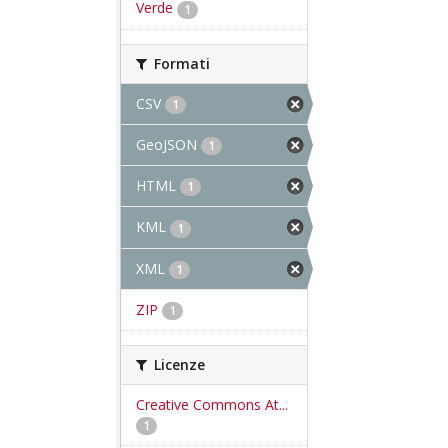
Verde
1
Formati
CSV
1
GeoJSON
1
HTML
1
KML
1
XML
1
ZIP
1
Licenze
Creative Commons At...
1