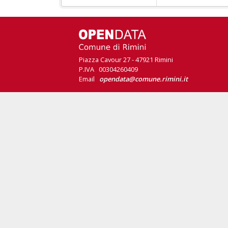
Piazza Cavour 27 - 47921 Rimini
P.IVA 00304260409
Email
opendata@comune.rimini.it