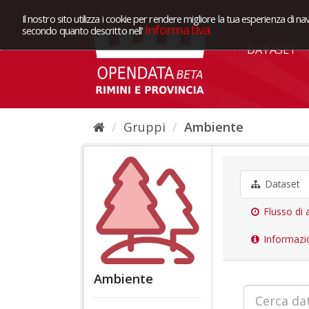
Il nostro sito utilizza i cookie per rendere migliore la tua esperienza di na
Informativa
secondo quanto descritto nell'
DATASET
Gruppi
Ambiente
Dataset
Flusso di a
Informazi
Ambiente