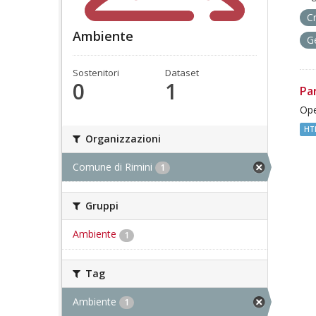
C
Ambiente
G
Sostenitori
Dataset
0
1
Pa
Ope
HT
Organizzazioni
Comune di Rimini
1
Gruppi
Ambiente
1
Tag
Ambiente
1