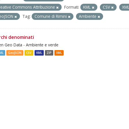
reative Commons Attribuzione
Formati:
KML
CSV
XM
eoJSON
Tag:
Comune di Rimini
Ambiente
rchi denominati
n Geo Data - Ambiente e verde
ML
GeoJSON
CSV
KML
ZIP
XML