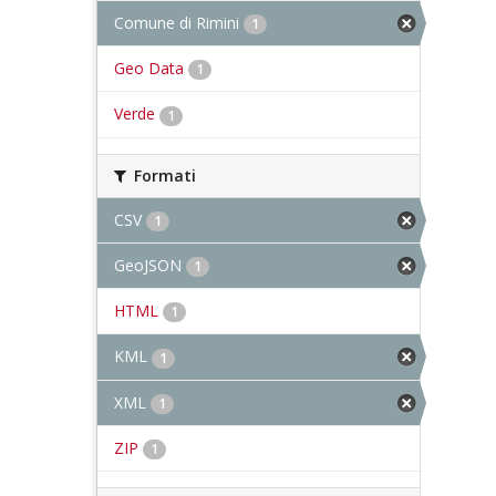
Comune di Rimini
1
Geo Data
1
Verde
1
Formati
CSV
1
GeoJSON
1
HTML
1
KML
1
XML
1
ZIP
1