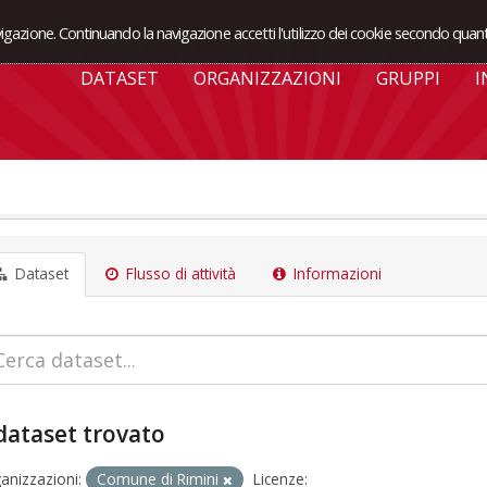
avigazione. Continuando la navigazione accetti l'utilizzo dei cookie secondo quant
DATASET
ORGANIZZAZIONI
GRUPPI
I
Dataset
Flusso di attività
Informazioni
dataset trovato
anizzazioni:
Comune di Rimini
Licenze: