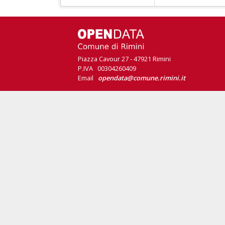
Piazza Cavour 27 - 47921 Rimini
P.IVA 00304260409
Email
opendata@comune.rimini.it