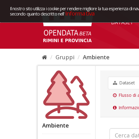
Il nostro sito utilizza i cookie per rendere migliore la tua esperienza di na
Informativa
secondo quanto descritto nell'
DATASET
Gruppi
Ambiente
Dataset
Flusso di a
Informazi
Ambiente