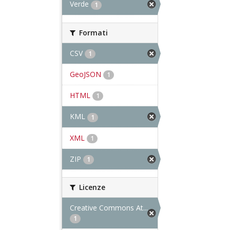
Verde
1
Formati
CSV
1
GeoJSON
1
HTML
1
KML
1
XML
1
ZIP
1
Licenze
Creative Commons At...
1