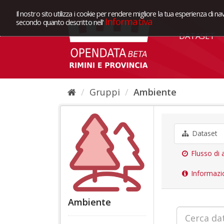
Il nostro sito utilizza i cookie per rendere migliore la tua esperienza di na
Informativa
secondo quanto descritto nell'
DATASET
Gruppi
Ambiente
Dataset
Flusso di a
Informazi
Ambiente