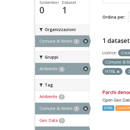
Sostenitori
Dataset
0
1
Ordina per
Organizzazioni
1 dataset
Comune di Rimini
1
Licenze:
Crea
Gruppi
Comune di R
Ambiente
1
HTML
Tag
Parchi deno
Ambiente
1
Open Geo Data
Comune di Rimini
HTML
GeoJSO
1
Geo Data
1