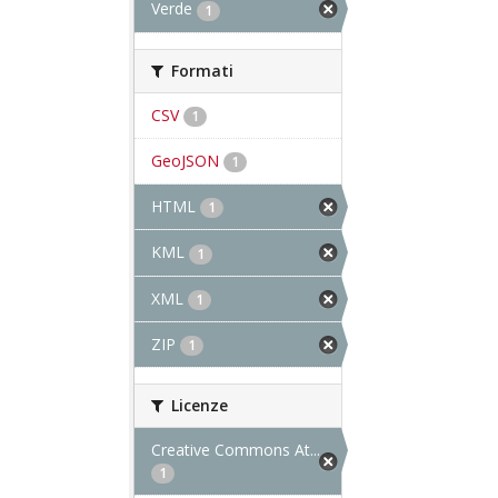
Verde
1
Formati
CSV
1
GeoJSON
1
HTML
1
KML
1
XML
1
ZIP
1
Licenze
Creative Commons At...
1