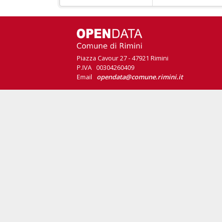
Piazza Cavour 27 - 47921 Rimini
P.IVA 00304260409
Email
opendata@comune.rimini.it