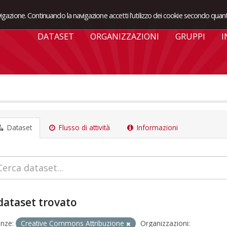
avigazione. Continuando la navigazione accetti l'utilizzo dei cookie secondo quant
DATASET
ORGANIZZAZIONI
GRUPPI
I
Dataset
Flusso di attività
Informazioni
dataset trovato
enze:
Creative Commons Attribuzione
Organizzazioni: