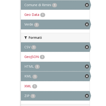
Comune di Rimini
1
Geo Data
1
Verde
1
Formati
CSV
1
GeoJSON
1
HTML
1
KML
1
XML
1
ZIP
1