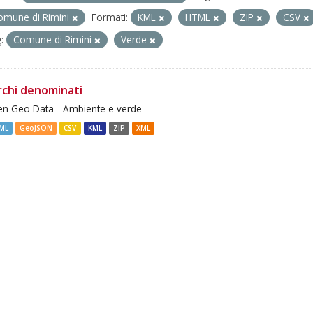
omune di Rimini
Formati:
KML
HTML
ZIP
CSV
:
Comune di Rimini
Verde
rchi denominati
n Geo Data - Ambiente e verde
ML
GeoJSON
CSV
KML
ZIP
XML