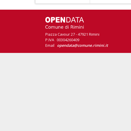
Piazza Cavour 27 - 47921 Rimini
P.IVA 00304260409
Email
opendata@comune.rimini.it