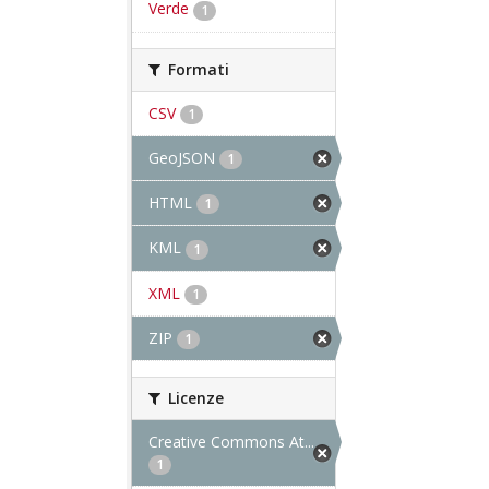
Verde
1
Formati
CSV
1
GeoJSON
1
HTML
1
KML
1
XML
1
ZIP
1
Licenze
Creative Commons At...
1