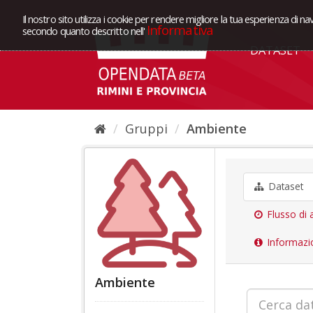
Il nostro sito utilizza i cookie per rendere migliore la tua esperienza di na
Informativa
secondo quanto descritto nell'
DATASET
Gruppi
Ambiente
Dataset
Flusso di a
Informazi
Ambiente