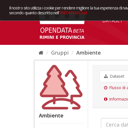
Il nostro sito utilizza i cookie per rendere migliore la tua esperienza di na
Informativa
secondo quanto descritto nell'
DATASET
Gruppi
Ambiente
Dataset
Flusso di a
Informazi
Ambiente