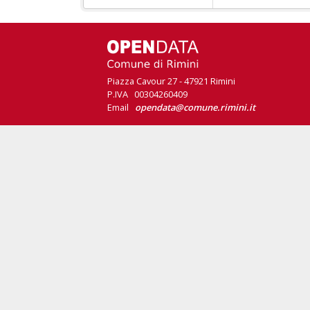
Piazza Cavour 27 - 47921 Rimini
P.IVA 00304260409
Email
opendata@comune.rimini.it