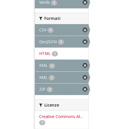
Verde
1
Formati
CSV
1
GeoJSON
1
HTML
1
KML
1
XML
1
ZIP
1
Licenze
Creative Commons At...
1