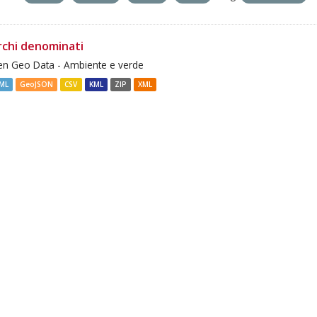
rchi denominati
n Geo Data - Ambiente e verde
ML
GeoJSON
CSV
KML
ZIP
XML