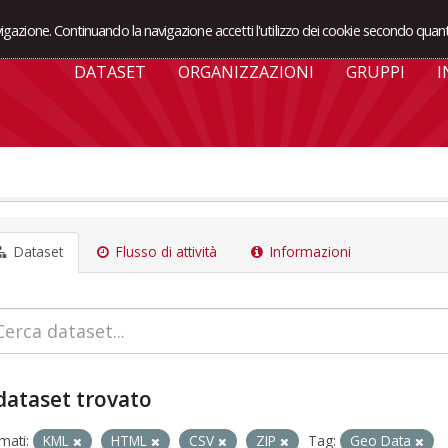
avigazione. Continuando la navigazione accetti l'utilizzo dei cookie secondo quant
DATASET
ORGANIZZAZIONI
GRUPPI
I
Dataset
Flusso di attività
Informazioni
dataset trovato
mati:
KML
HTML
CSV
ZIP
Tag:
Geo Data