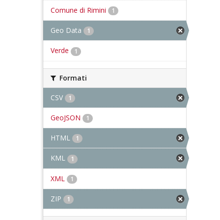
Comune di Rimini
1
Geo Data
1
Verde
1
Formati
CSV
1
GeoJSON
1
HTML
1
KML
1
XML
1
ZIP
1