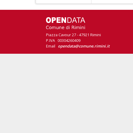
Piazza Cavour 27 - 47921 Rimini
P.IVA 00304260409
Email
opendata@comune.rimini.it