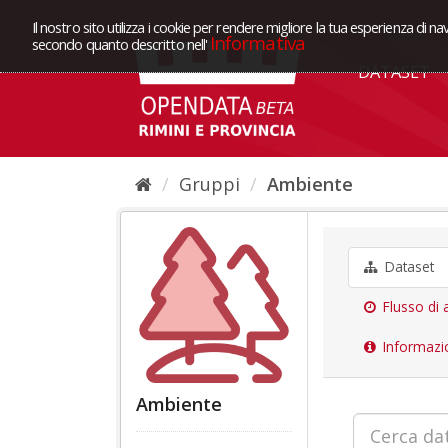
Il nostro sito utilizza i cookie per rendere migliore la tua esperienza di na
Informativa
secondo quanto descritto nell'
DATASET
Gruppi
Ambiente
Dataset
Flusso di a
Informazi
Ambiente