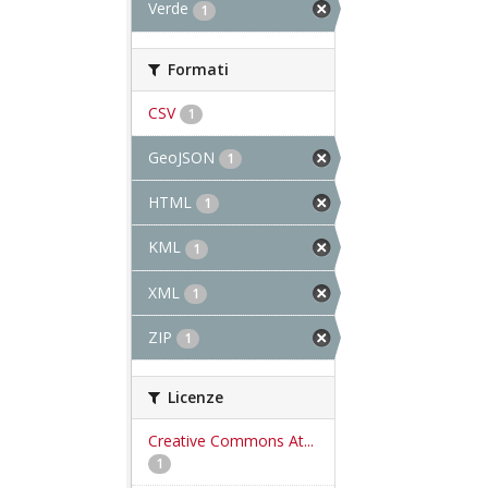
Verde
1
Formati
CSV
1
GeoJSON
1
HTML
1
KML
1
XML
1
ZIP
1
Licenze
Creative Commons At...
1