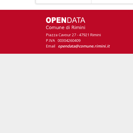
Piazza Cavour 27 - 47921 Rimini
P.IVA 00304260409
Email
opendata@comune.rimini.it