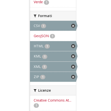
Verde
1
Formati
CSV
1
GeoJSON
1
HTML
1
KML
1
XML
1
ZIP
1
Licenze
Creative Commons At...
1