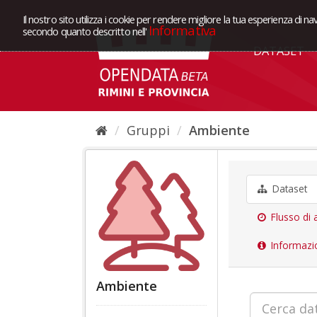
Il nostro sito utilizza i cookie per rendere migliore la tua esperienza di na
Informativa
secondo quanto descritto nell'
DATASET
Gruppi
Ambiente
Dataset
Flusso di a
Informazi
Ambiente