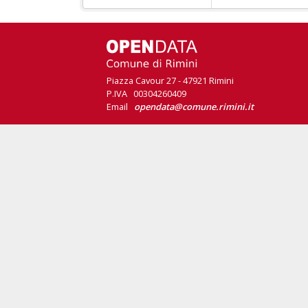
Piazza Cavour 27 - 47921 Rimini
P.IVA 00304260409
Email
opendata@comune.rimini.it