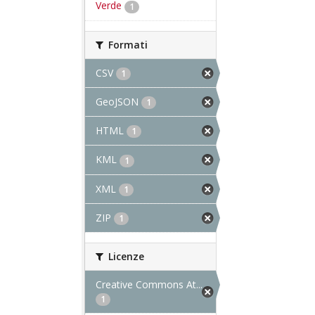
Verde
1
Formati
CSV
1
GeoJSON
1
HTML
1
KML
1
XML
1
ZIP
1
Licenze
Creative Commons At...
1