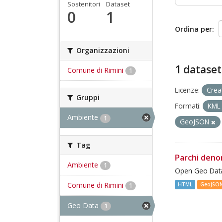
Sostenitori
Dataset
0
1
Ordina per
Organizzazioni
1 dataset
Comune di Rimini
1
Licenze:
Crea
Gruppi
Formati:
KM
Ambiente
1
GeoJSON
Tag
Parchi deno
Ambiente
1
Open Geo Data
Comune di Rimini
HTML
GeoJSO
1
Geo Data
1