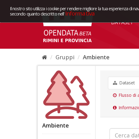
Il nostro sito utilizza i cookie per rendere migliore la tua esperienza di na
Informativa
secondo quanto descritto nell'
DATASET
Gruppi
Ambiente
Dataset
Flusso di a
Informazi
Ambiente