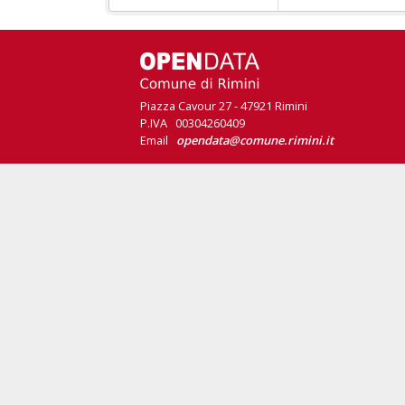
Piazza Cavour 27 - 47921 Rimini
P.IVA 00304260409
Email
opendata@comune.rimini.it