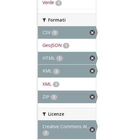
Verde
1
Formati
CSV
1
GeoJSON
1
HTML
1
KML
1
XML
1
ZIP
1
Licenze
Creative Commons At...
1