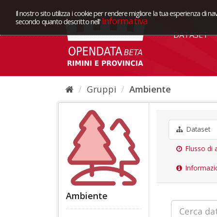
Il nostro sito utilizza i cookie per rendere migliore la tua esperienza di na
Informativa
secondo quanto descritto nell'
DATASET
Gruppi
Ambiente
Dataset
Flusso di a
Informazi
Ambiente