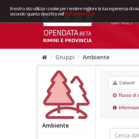
Il nostro sito utilizza i cookie per rendere migliore la tua esperienza di na
Informativa
secondo quanto descritto nell'
DATASET
Gruppi
Ambiente
Dataset
Flusso di a
Informazi
Ambiente