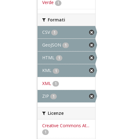
Verde
1
Formati
CSV
1
GeoJSON
1
HTML
1
KML
1
XML
1
ZIP
1
Licenze
Creative Commons At...
1