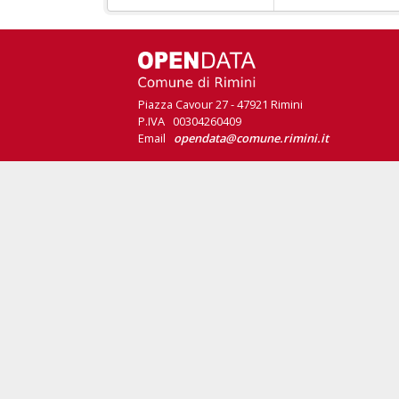
Piazza Cavour 27 - 47921 Rimini
P.IVA 00304260409
Email
opendata@comune.rimini.it