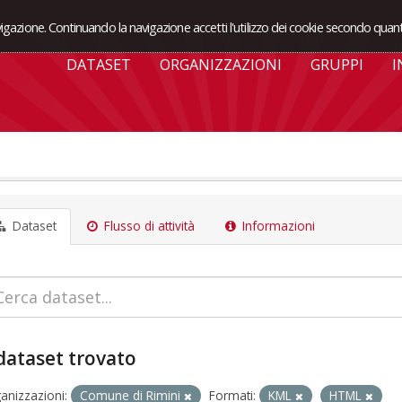
avigazione. Continuando la navigazione accetti l'utilizzo dei cookie secondo quant
DATASET
ORGANIZZAZIONI
GRUPPI
I
Dataset
Flusso di attività
Informazioni
dataset trovato
anizzazioni:
Comune di Rimini
Formati:
KML
HTML