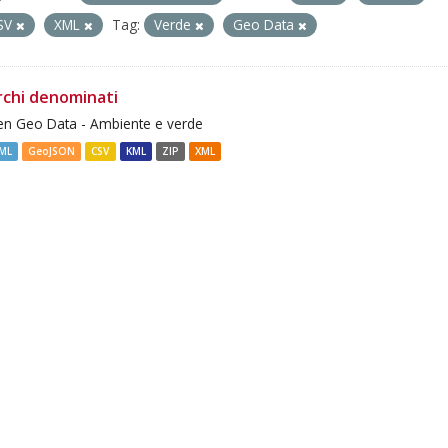
SV
XML
Tag:
Verde
Geo Data
rchi denominati
n Geo Data - Ambiente e verde
ML
GeoJSON
CSV
KML
ZIP
XML