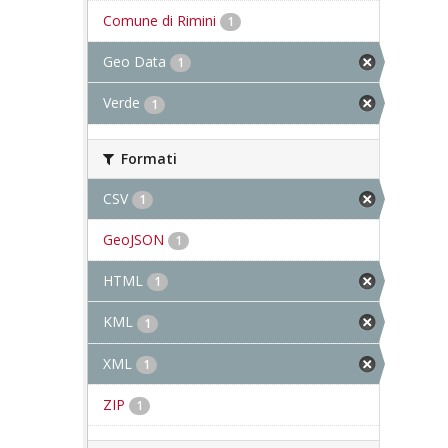
Comune di Rimini
1
Geo Data
1
Verde
1
Formati
CSV
1
GeoJSON
1
HTML
1
KML
1
XML
1
ZIP
1