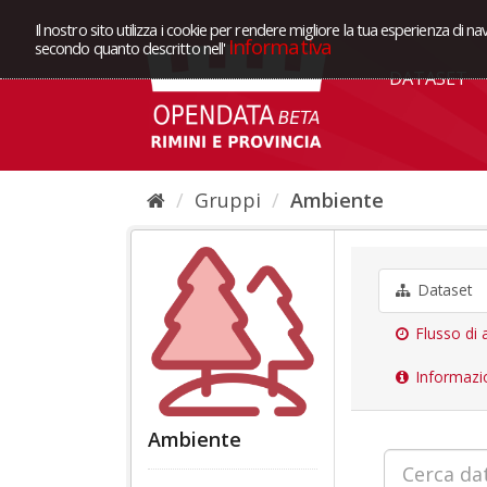
Il nostro sito utilizza i cookie per rendere migliore la tua esperienza di na
Informativa
secondo quanto descritto nell'
DATASET
Gruppi
Ambiente
Dataset
Flusso di a
Informazi
Ambiente