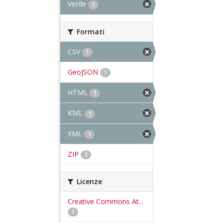
Verde
1
Formati
CSV
1
GeoJSON
1
HTML
1
KML
1
XML
1
ZIP
1
Licenze
Creative Commons At...
1