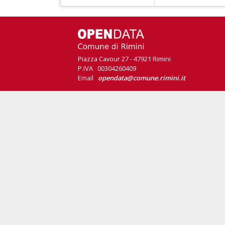
Piazza Cavour 27 - 47921 Rimini
P.IVA 00304260409
Email
opendata@comune.rimini.it