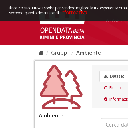
Il nostro sito utilizza i cookie per rendere migliore la tua esperienza di na
Informativa
secondo quanto descritto nell'
DATASET
Gruppi
Ambiente
Dataset
Flusso di a
Informazi
Ambiente