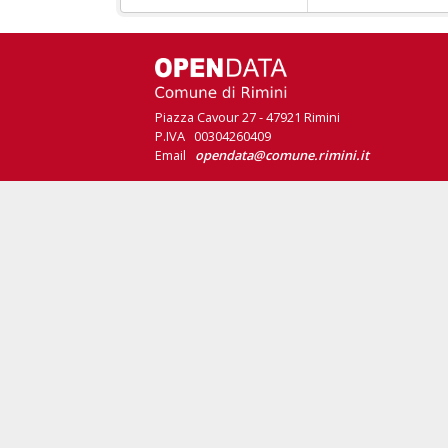
Piazza Cavour 27 - 47921 Rimini
P.IVA 00304260409
Email
opendata@comune.rimini.it