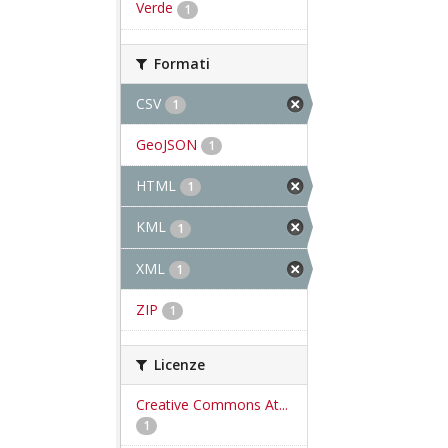
Verde
1
Formati
CSV
1
GeoJSON
1
HTML
1
KML
1
XML
1
ZIP
1
Licenze
Creative Commons At...
1