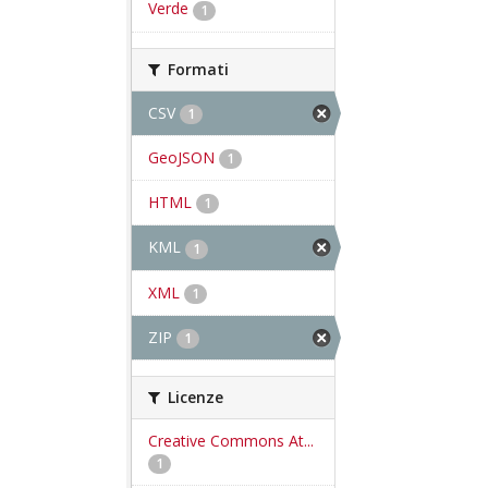
Verde
1
Formati
CSV
1
GeoJSON
1
HTML
1
KML
1
XML
1
ZIP
1
Licenze
Creative Commons At...
1