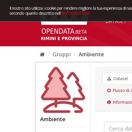
Il nostro sito utilizza i cookie per rendere migliore la tua esperienza di na
Informativa
secondo quanto descritto nell'
DATASET
Gruppi
Ambiente
Dataset
Flusso di a
Informazi
Ambiente