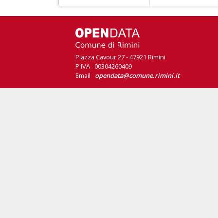
Piazza Cavour 27 - 47921 Rimini
P.IVA 00304260409
Email
opendata@comune.rimini.it