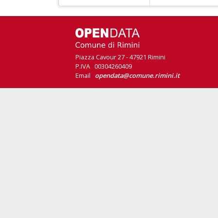
Piazza Cavour 27 - 47921 Rimini
P.IVA 00304260409
Email
opendata@comune.rimini.it