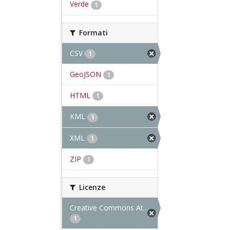
Verde
1
Formati
CSV
1
GeoJSON
1
HTML
1
KML
1
XML
1
ZIP
1
Licenze
Creative Commons At...
1