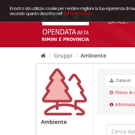
Il nostro sito utilizza i cookie per rendere migliore la tua esperienza di na
Informativa
secondo quanto descritto nell'
DATASET
Gruppi
Ambiente
Dataset
Flusso di a
Informazi
Ambiente