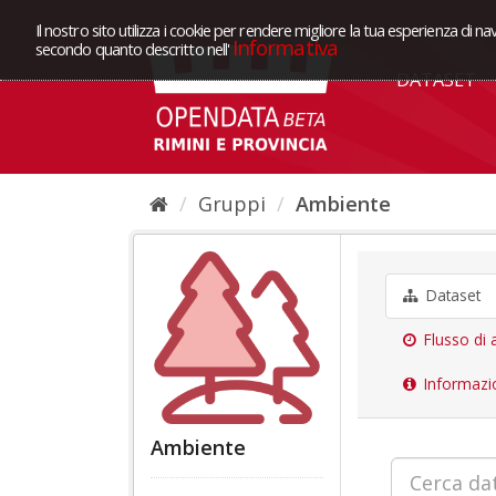
Il nostro sito utilizza i cookie per rendere migliore la tua esperienza di na
Informativa
secondo quanto descritto nell'
DATASET
Gruppi
Ambiente
Dataset
Flusso di a
Informazi
Ambiente