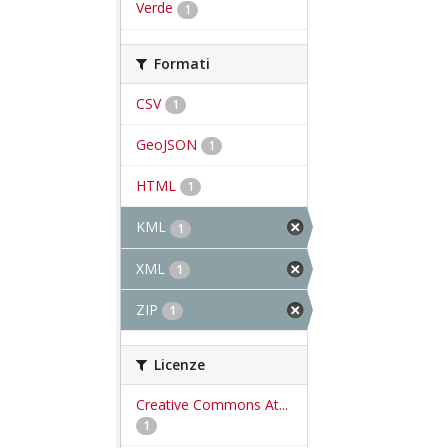
Verde
1
Formati
CSV
1
GeoJSON
1
HTML
1
KML
1
XML
1
ZIP
1
Licenze
Creative Commons At...
1