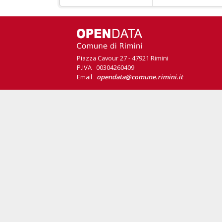
Piazza Cavour 27 - 47921 Rimini
P.IVA 00304260409
Email
opendata@comune.rimini.it