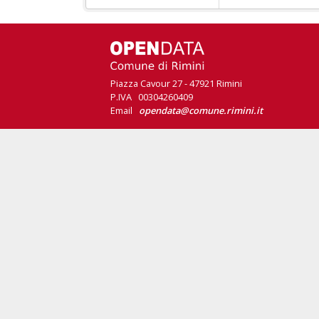
Piazza Cavour 27 - 47921 Rimini
P.IVA 00304260409
Email
opendata@comune.rimini.it