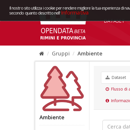
Il nostro sito utilizza i cookie per rendere migliore la tua esperienza di na
Informativa
secondo quanto descritto nell'
DATASET
Gruppi
Ambiente
Dataset
Flusso di a
Informazi
Ambiente