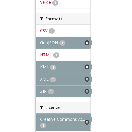
Verde
1
Formati
CSV
1
GeoJSON
1
HTML
1
KML
1
XML
1
ZIP
1
Licenze
Creative Commons At...
1