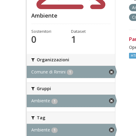
A
Ambiente
C
Sostenitori
Dataset
0
1
Pa
Ope
HT
Organizzazioni
Comune di Rimini
1
Gruppi
Ambiente
1
Tag
Ambiente
1