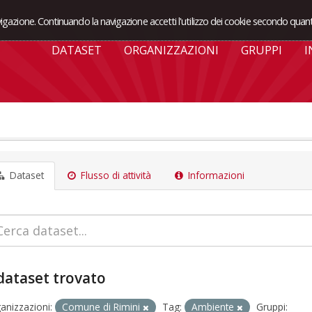
avigazione. Continuando la navigazione accetti l'utilizzo dei cookie secondo quant
DATASET
ORGANIZZAZIONI
GRUPPI
I
Dataset
Flusso di attività
Informazioni
dataset trovato
anizzazioni:
Comune di Rimini
Tag:
Ambiente
Gruppi: