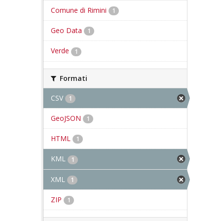
Comune di Rimini
1
Geo Data
1
Verde
1
Formati
CSV
1
GeoJSON
1
HTML
1
KML
1
XML
1
ZIP
1