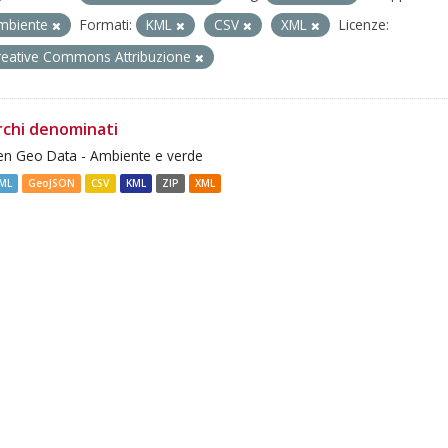
mbiente
Formati:
KML
CSV
XML
Licenze:
reative Commons Attribuzione
rchi denominati
n Geo Data - Ambiente e verde
ML
GeoJSON
CSV
KML
ZIP
XML