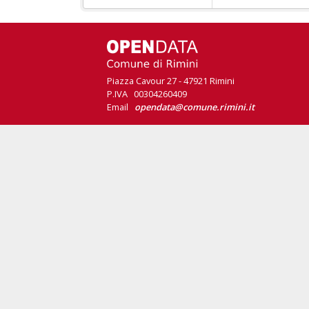
Piazza Cavour 27 - 47921 Rimini
P.IVA 00304260409
Email
opendata@comune.rimini.it