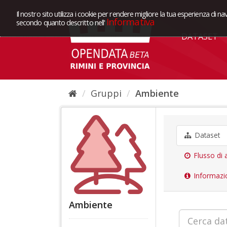
Il nostro sito utilizza i cookie per rendere migliore la tua esperienza di na
Informativa
secondo quanto descritto nell'
DATASET
Gruppi
Ambiente
Dataset
Flusso di a
Informazi
Ambiente