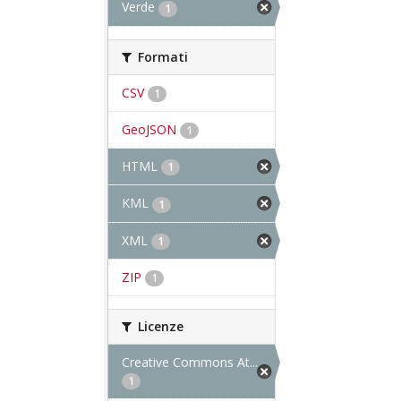
Verde
1
Formati
CSV
1
GeoJSON
1
HTML
1
KML
1
XML
1
ZIP
1
Licenze
Creative Commons At...
1