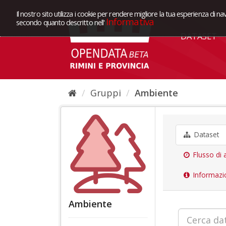
Il nostro sito utilizza i cookie per rendere migliore la tua esperienza di na
Informativa
secondo quanto descritto nell'
DATASET
Gruppi
Ambiente
Dataset
Flusso di a
Informazi
Ambiente