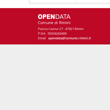
Piazza Cavour 27 - 47921 Rimini
P.IVA 00304260409
Email
opendata@comune.rimini.it