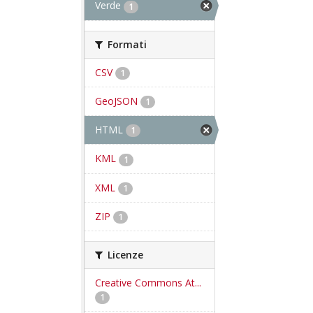
Verde
1
Formati
CSV
1
GeoJSON
1
HTML
1
KML
1
XML
1
ZIP
1
Licenze
Creative Commons At...
1