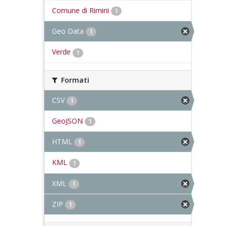
Comune di Rimini
1
Geo Data
1
Verde
1
Formati
CSV
1
GeoJSON
1
HTML
1
KML
1
XML
1
ZIP
1