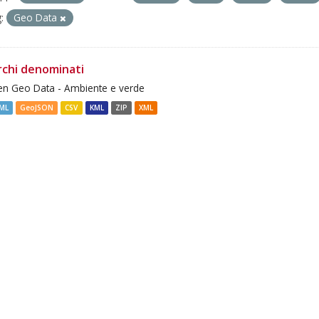
:
Geo Data
rchi denominati
n Geo Data - Ambiente e verde
ML
GeoJSON
CSV
KML
ZIP
XML