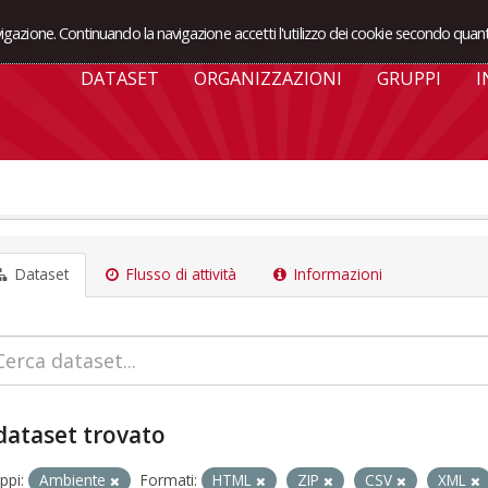
avigazione. Continuando la navigazione accetti l'utilizzo dei cookie secondo quant
DATASET
ORGANIZZAZIONI
GRUPPI
I
Dataset
Flusso di attività
Informazioni
dataset trovato
ppi:
Ambiente
Formati:
HTML
ZIP
CSV
XML