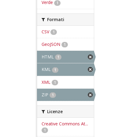
Verde
1
Formati
CSV
1
GeoJSON
1
HTML
1
KML
1
XML
1
ZIP
1
Licenze
Creative Commons At...
1