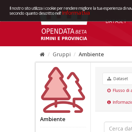
Il nostro sito utilizza i cookie per rendere migliore la tua esperienza di na
Informativa
secondo quanto descritto nell'
DATASET
Gruppi
Ambiente
Dataset
Flusso di a
Informazi
Ambiente