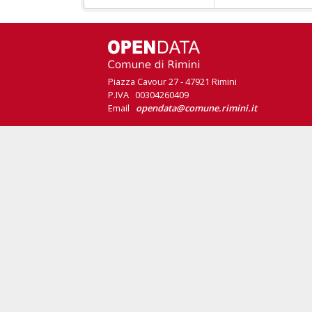
Piazza Cavour 27 - 47921 Rimini
P.IVA 00304260409
Email
opendata@comune.rimini.it