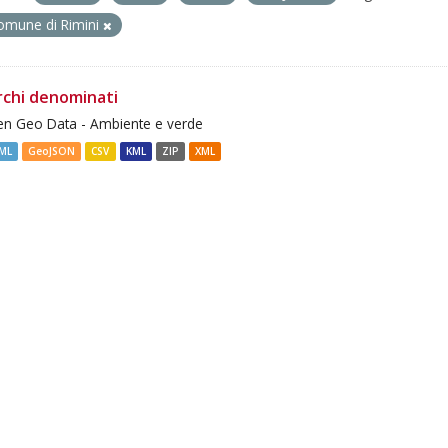
omune di Rimini
rchi denominati
n Geo Data - Ambiente e verde
ML
GeoJSON
CSV
KML
ZIP
XML