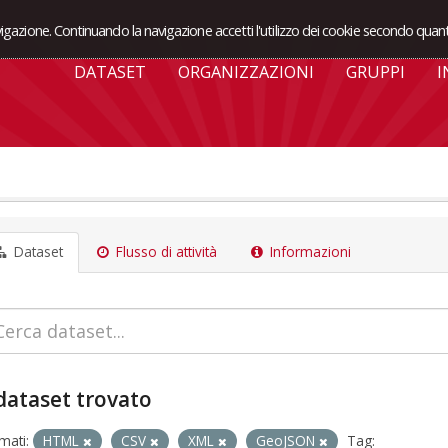
avigazione. Continuando la navigazione accetti l'utilizzo dei cookie secondo quant
DATASET
ORGANIZZAZIONI
GRUPPI
I
Dataset
Flusso di attività
Informazioni
dataset trovato
mati:
HTML
CSV
XML
GeoJSON
Tag: