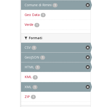
Comune di Rimini
1
Geo Data
1
Verde
1
Formati
CSV
1
GeoJSON
1
HTML
1
KML
1
XML
1
ZIP
1