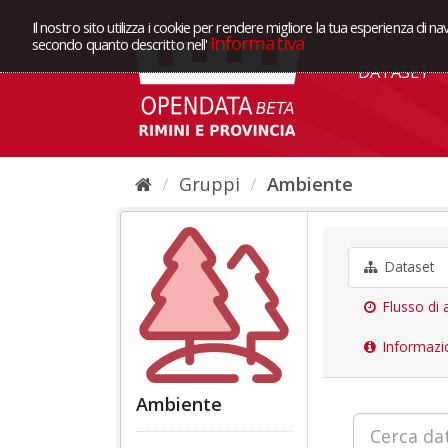
Il nostro sito utilizza i cookie per rendere migliore la tua esperienza di na
Informativa
secondo quanto descritto nell'
DATASET
Gruppi
Ambiente
Dataset
Flusso di a
Informazi
Ambiente