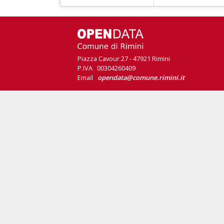
Piazza Cavour 27 - 47921 Rimini
P.IVA 00304260409
Email
opendata@comune.rimini.it