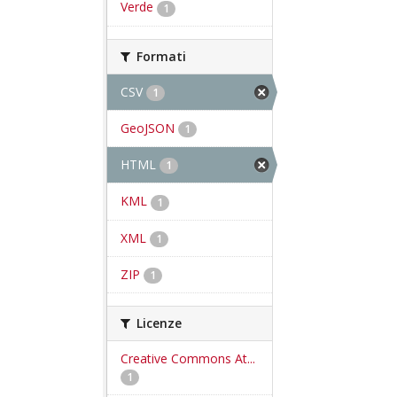
Verde
1
Formati
CSV
1
GeoJSON
1
HTML
1
KML
1
XML
1
ZIP
1
Licenze
Creative Commons At...
1