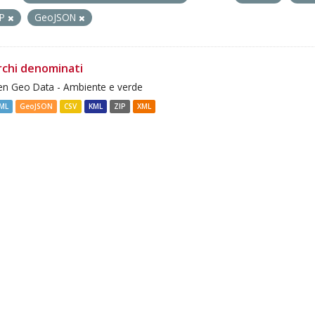
IP
GeoJSON
rchi denominati
n Geo Data - Ambiente e verde
ML
GeoJSON
CSV
KML
ZIP
XML