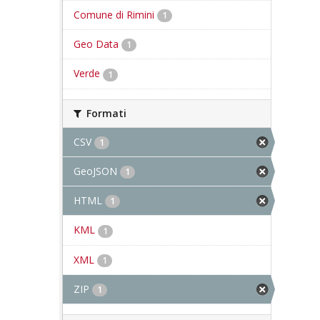
Comune di Rimini
1
Geo Data
1
Verde
1
Formati
CSV
1
GeoJSON
1
HTML
1
KML
1
XML
1
ZIP
1