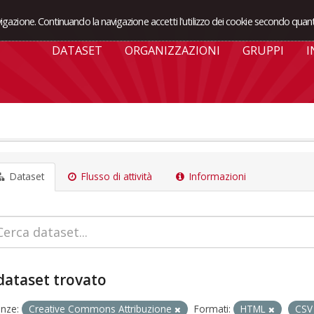
avigazione. Continuando la navigazione accetti l'utilizzo dei cookie secondo quant
DATASET
ORGANIZZAZIONI
GRUPPI
I
Dataset
Flusso di attività
Informazioni
dataset trovato
enze:
Creative Commons Attribuzione
Formati:
HTML
CS