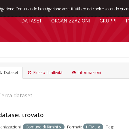
avigazione. Continuando la navigazione accetti l'utilizzo dei cookie secondo quant
DATASET
ORGANIZZAZIONI
GRUPPI
I
Dataset
Flusso di attività
Informazioni
dataset trovato
anizzazioni:
Comune di Rimini
Formati:
HTML
Tag: