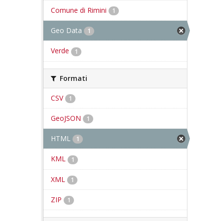
Comune di Rimini
1
Geo Data
1
Verde
1
Formati
CSV
1
GeoJSON
1
HTML
1
KML
1
XML
1
ZIP
1