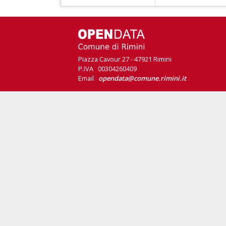
Piazza Cavour 27 - 47921 Rimini
P.IVA 00304260409
Email
opendata@comune.rimini.it