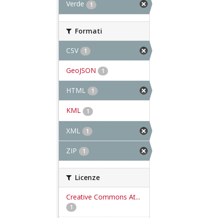
Verde
1
Formati
CSV
1
GeoJSON
1
HTML
1
KML
1
XML
1
ZIP
1
Licenze
Creative Commons At...
1