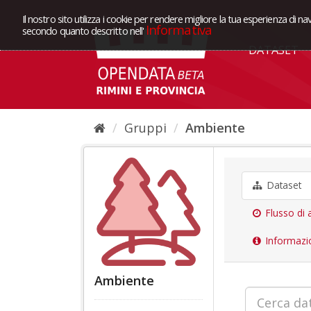
Il nostro sito utilizza i cookie per rendere migliore la tua esperienza di na
Informativa
secondo quanto descritto nell'
DATASET
Gruppi
Ambiente
Dataset
Flusso di a
Informazi
Ambiente