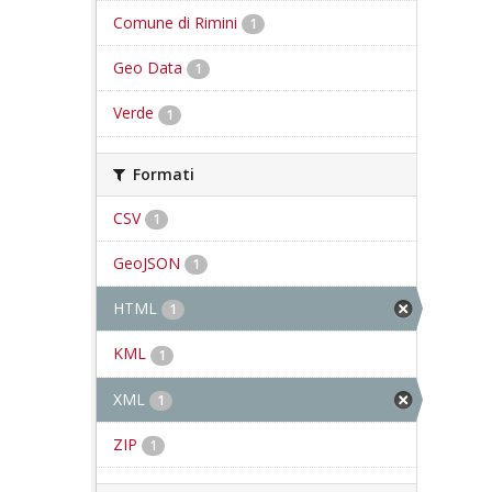
Comune di Rimini
1
Geo Data
1
Verde
1
Formati
CSV
1
GeoJSON
1
HTML
1
KML
1
XML
1
ZIP
1