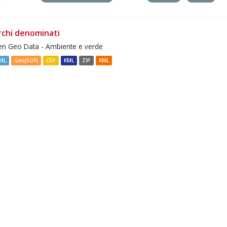
rchi denominati
n Geo Data - Ambiente e verde
ML
GeoJSON
CSV
KML
ZIP
XML