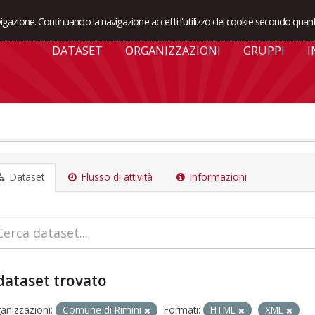
avigazione. Continuando la navigazione accetti l'utilizzo dei cookie secondo quant
DATASET
ORGANIZZAZIONI
GRUPPI
I
Dataset
Flusso di attività
Informazioni
dataset trovato
anizzazioni:
Comune di Rimini
Formati:
HTML
XML