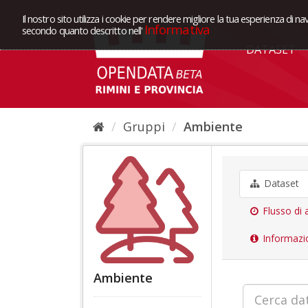
Il nostro sito utilizza i cookie per rendere migliore la tua esperienza di na
Informativa
secondo quanto descritto nell'
DATASET
Gruppi
Ambiente
Dataset
Flusso di a
Informazi
Ambiente