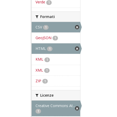
Verde
1
Formati
CSV
1
GeoJSON
1
HTML
1
KML
1
XML
1
ZIP
1
Licenze
Creative Commons At...
1