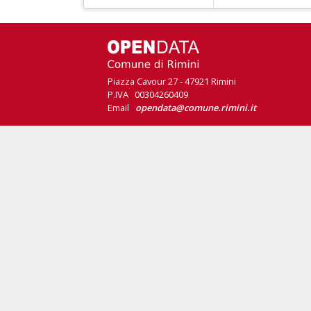
Piazza Cavour 27 - 47921 Rimini
P.IVA 00304260409
Email
opendata@comune.rimini.it