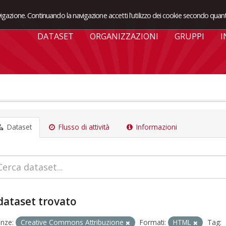
avigazione. Continuando la navigazione accetti l'utilizzo dei cookie secondo quant
DATASET
ORGANIZZAZIONI
GRUPPI
I
Dataset
Flusso di attività
Informazioni
dataset trovato
enze:
Creative Commons Attribuzione
Formati:
HTML
Tag: