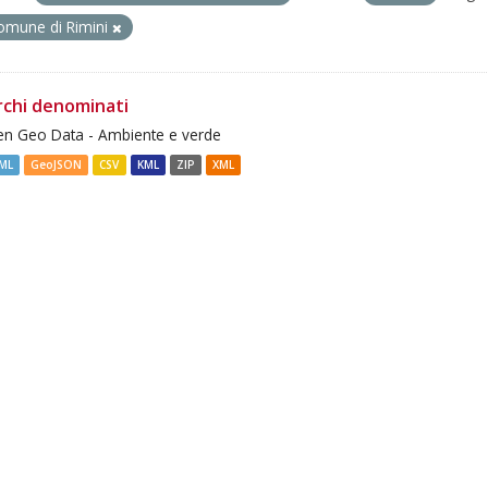
omune di Rimini
rchi denominati
n Geo Data - Ambiente e verde
ML
GeoJSON
CSV
KML
ZIP
XML