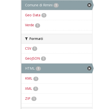
Comune di Rimini
1
Geo Data
1
Verde
1
Formati
CSV
1
GeoJSON
1
HTML
1
KML
1
XML
1
ZIP
1