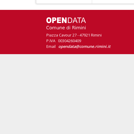
Piazza Cavour 27 - 47921 Rimini
P.IVA 00304260409
Email
opendata@comune.rimini.it