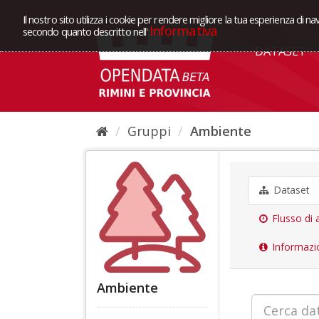
Il nostro sito utilizza i cookie per rendere migliore la tua esperienza di na
Informativa
secondo quanto descritto nell'
DATASET
Gruppi
Ambiente
Dataset
Flusso di a
Informazi
Ambiente