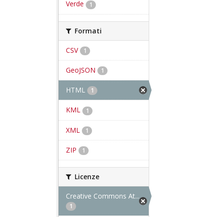
Verde
1
Formati
CSV
1
GeoJSON
1
HTML
1
KML
1
XML
1
ZIP
1
Licenze
Creative Commons At...
1