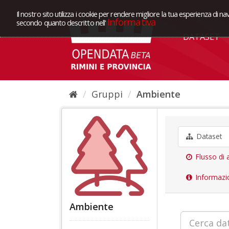
Il nostro sito utilizza i cookie per rendere migliore la tua esperienza di na
Informativa
secondo quanto descritto nell'
DATASET
Gruppi
Ambiente
Dataset
Flusso di a
Informazi
Ambiente