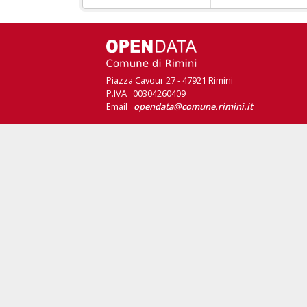
Piazza Cavour 27 - 47921 Rimini
P.IVA 00304260409
Email
opendata@comune.rimini.it