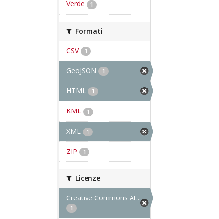
Verde
1
Formati
CSV
1
GeoJSON
1
HTML
1
KML
1
XML
1
ZIP
1
Licenze
Creative Commons At...
1