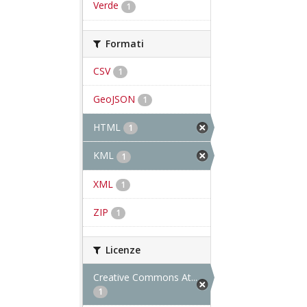
Verde
1
Formati
CSV
1
GeoJSON
1
HTML
1
KML
1
XML
1
ZIP
1
Licenze
Creative Commons At...
1