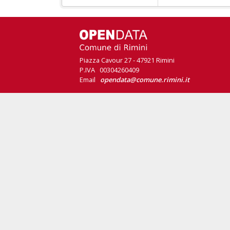
Piazza Cavour 27 - 47921 Rimini
P.IVA 00304260409
Email
opendata@comune.rimini.it