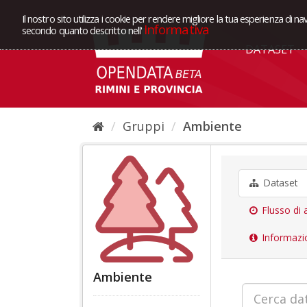
Il nostro sito utilizza i cookie per rendere migliore la tua esperienza di na
Informativa
secondo quanto descritto nell'
DATASET
Gruppi
Ambiente
Dataset
Flusso di a
Informazi
Ambiente