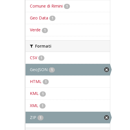
Comune di Rimini
1
Geo Data
1
Verde
1
Formati
CSV
1
GeoJSON
1
HTML
1
KML
1
XML
1
ZIP
1