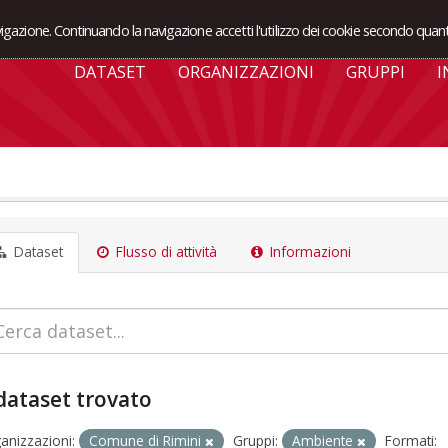
avigazione. Continuando la navigazione accetti l'utilizzo dei cookie secondo quant
DATASET
ORGANIZZAZIONI
GRUPPI
I
Dataset
Flusso di attività
Informazioni
dataset trovato
anizzazioni:
Comune di Rimini
Gruppi:
Ambiente
Formati: