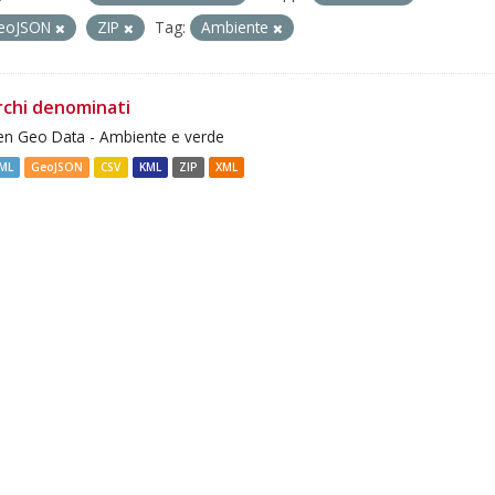
eoJSON
ZIP
Tag:
Ambiente
rchi denominati
n Geo Data - Ambiente e verde
ML
GeoJSON
CSV
KML
ZIP
XML