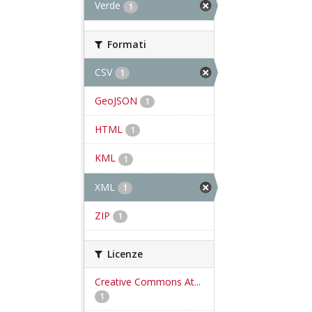
Verde
1
Formati
CSV
1
GeoJSON
1
HTML
1
KML
1
XML
1
ZIP
1
Licenze
Creative Commons At...
1