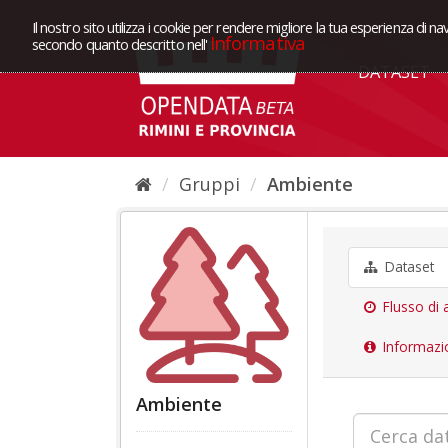
Il nostro sito utilizza i cookie per rendere migliore la tua esperienza di na
Informativa
secondo quanto descritto nell'
DATASET
Gruppi
Ambiente
Dataset
Flusso di a
Informazi
Ambiente