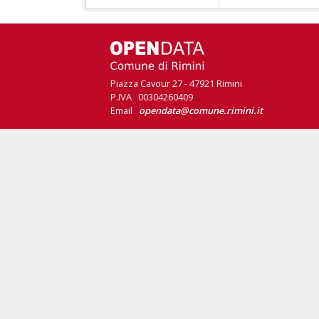
Piazza Cavour 27 - 47921 Rimini
P.IVA 00304260409
Email
opendata@comune.rimini.it