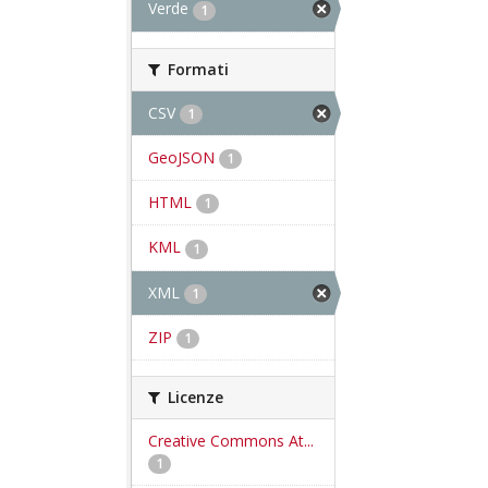
Verde
1
Formati
CSV
1
GeoJSON
1
HTML
1
KML
1
XML
1
ZIP
1
Licenze
Creative Commons At...
1