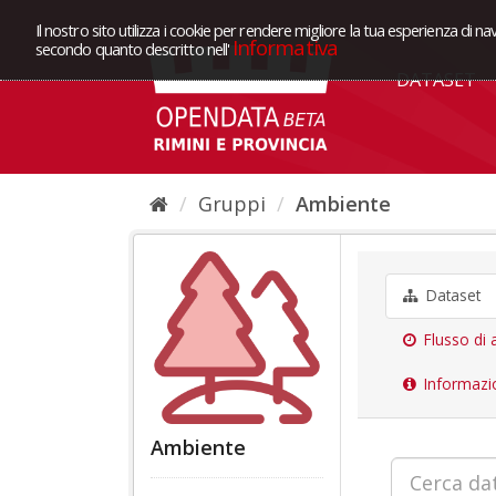
Il nostro sito utilizza i cookie per rendere migliore la tua esperienza di na
Informativa
secondo quanto descritto nell'
DATASET
Gruppi
Ambiente
Dataset
Flusso di a
Informazi
Ambiente