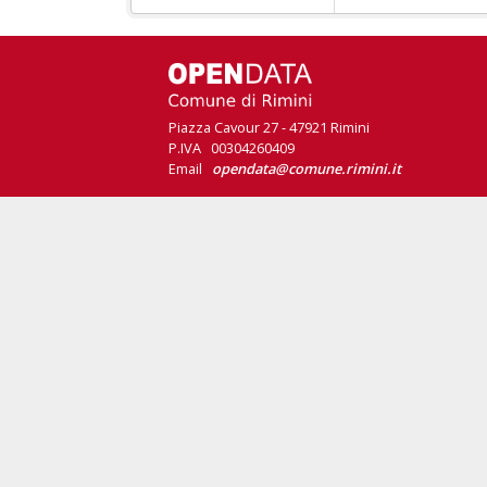
Piazza Cavour 27 - 47921 Rimini
P.IVA 00304260409
Email
opendata@comune.rimini.it